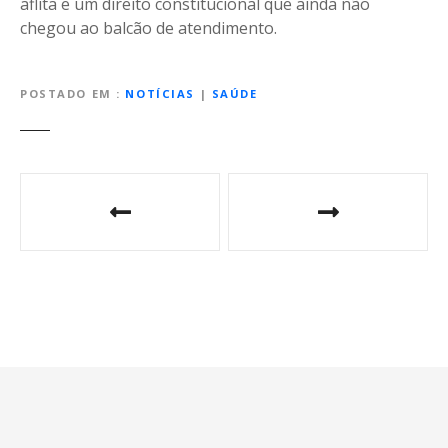
aflita e um direito constitucional que ainda não
chegou ao balcão de atendimento.
POSTADO EM
NOTÍCIAS
|
SAÚDE
N
a
v
e
g
a
ç