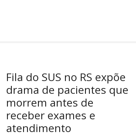
I
r
p
a
r
a
o
c
o
n
Fila do SUS no RS expõe
t
e
drama de pacientes que
ú
d
morrem antes de
o
receber exames e
atendimento