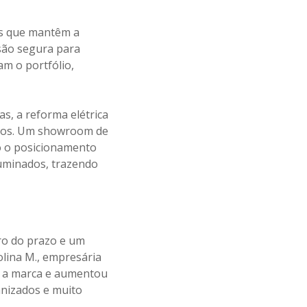
es que mantêm a
rsão segura para
am o portfólio,
as, a reforma elétrica
ivos. Um showroom de
o o posicionamento
luminados, trazendo
ro do prazo e um
olina M., empresária
ou a marca e aumentou
ganizados e muito