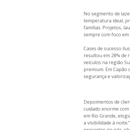
No segmento de lazer
temperatura ideal, p
famílias. Projetos, l
sempre com foco em r
Cases de sucesso ilu
resultou em 28% de 
veículos na região S
premium. Em Capão do
segurança e valorizaç
Depoimentos de clien
cuidado enorme com a
em Rio Grande, elogi
a visibilidade à noit
presentes no pós-obr