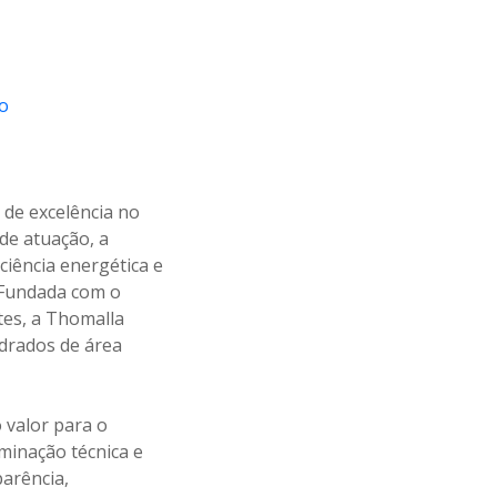
de excelência no
 de atuação, a
iência energética e
. Fundada com o
tes, a Thomalla
drados de área
 valor para o
uminação técnica e
arência,