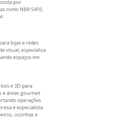
mposta por
sas como NBR 5410,
l.
para lojas e redes
e visual, especializa-
rmando espaços em
icos e 3D para
s e áreas gourmet.
uportando operações
presa é especialista
eiros, cozinhas e