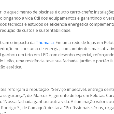
, o aquecimento de piscinas é outro carro-chefe: instalaçõ
rolongando a vida útil dos equipamentos e garantindo dive
audos técnicos e estudos de eficiência energética complement
edução de custos e sustentabilidade.
stram o impacto da
Thomalla
. Em uma rede de lojas em Pelot
redução no consumo de energia, com ambientes mais atrat
ul ganhou um teto em LED com desenho especial, reforçand
 Leão, uma residência teve sua fachada, jardim e portão i
ão estética.
tes reforçam a reputação: “Serviço impecável, entrega dent
 segurança”, diz Marcos F., gerente de loja em Pelotas. Car
a: “Nossa fachada ganhou outra vida. A iluminação valoriz
e.” Rodrigo S., de Camaquã, destaca: “Profissionais sérios, or
a.”