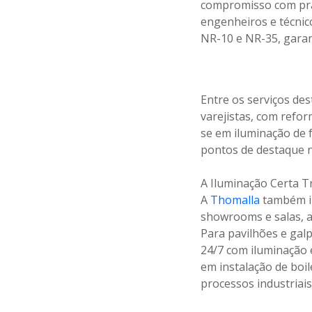
compromisso com praz
engenheiros e técnic
NR-10 e NR-35, garan
Entre os serviços des
varejistas, com refor
se em iluminação de 
pontos de destaque 
A Iluminação Certa 
A
Thomalla
também in
showrooms e salas, a
Para pavilhões e galp
24/7 com iluminação e
em instalação de boi
processos industriais