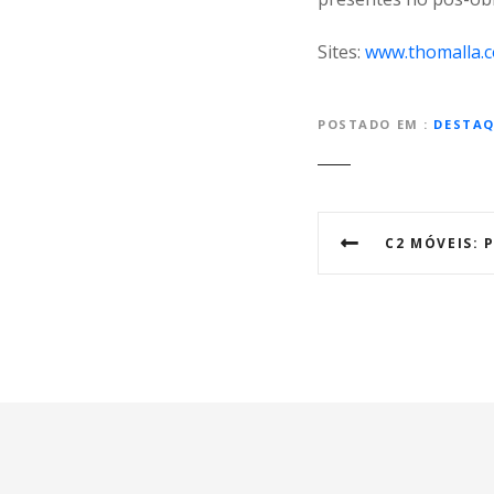
Sites:
www.thomalla.
POSTADO EM
DESTAQ
N
C2 MÓVEIS: PRECISÃO ROBÓ
a
v
e
g
a