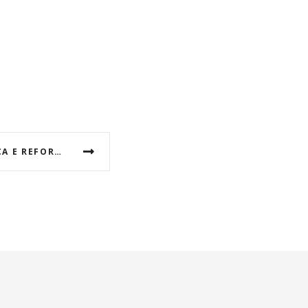
ECONOMIA GAÚCHA AVANÇA E REFORÇA A IMPORTÂNCIA DA PRESENÇA DIGITAL PARA EMPRESAS