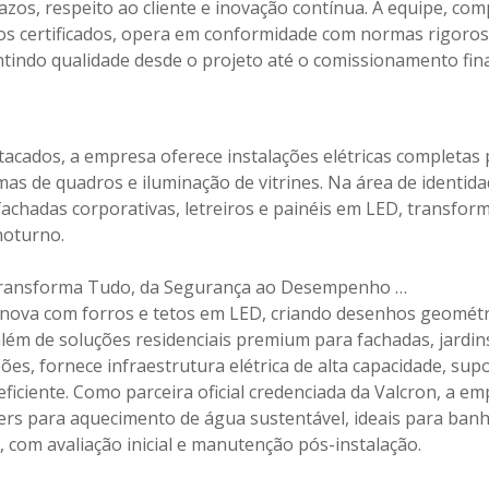
os, respeito ao cliente e inovação contínua. A equipe, co
os certificados, opera em conformidade com normas rigoro
tindo qualidade desde o projeto até o comissionamento fina
tacados, a empresa oferece instalações elétricas completas 
mas de quadros e iluminação de vitrines. Na área de identidad
fachadas corporativas, letreiros e painéis em LED, transfo
noturno.
Transforma Tudo, da Segurança ao Desempenho …
ova com forros e tetos em LED, criando desenhos geométr
lém de soluções residenciais premium para fachadas, jardin
ões, fornece infraestrutura elétrica de alta capacidade, s
ficiente. Como parceira oficial credenciada da Valcron, a em
lers para aquecimento de água sustentável, ideais para banh
, com avaliação inicial e manutenção pós-instalação.